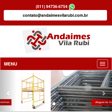
(011) 94736-6754
contato@andaimesvilarubi.com.br
MENU
Previous
Nex