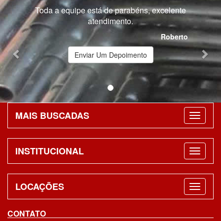
Previous
Nex
Toda a equipe está de parabéns, excelente
atendimento.
Roberto
Enviar Um Depoimento
MAIS BUSCADAS
INSTITUCIONAL
LOCAÇÕES
CONTATO