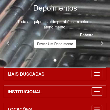
Depoimentos
Previous
Nex
Toda a equipe está de parabéns, excelente
atendimento.
Roberto
Enviar Um Depoimento
MAIS BUSCADAS
INSTITUCIONAL
LOCAÇÕES