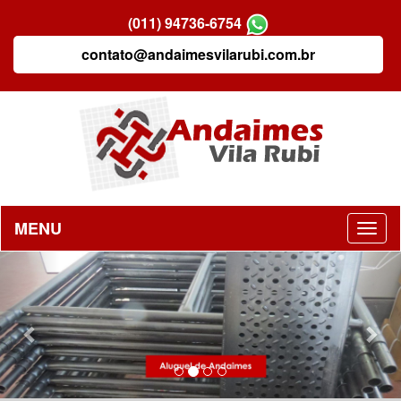
(011) 94736-6754
contato@andaimesvilarubi.com.br
MENU
Previous
Nex